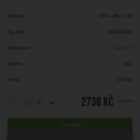
Velikosti
EUM - UK8 - US38
Obj. číslo
55000324-M
Dostupnost
Skladem
Značka
RLX
Sleva
-2739 Kč
2738 Kč
5477 Kč
ks
Do košíku