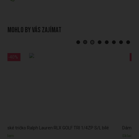
Mohlo by vás zajímat
-30%
L bílé
Dámské kalhoty RLX GOLF EAGLE ATHLETIC tmavěmodré
Skladem