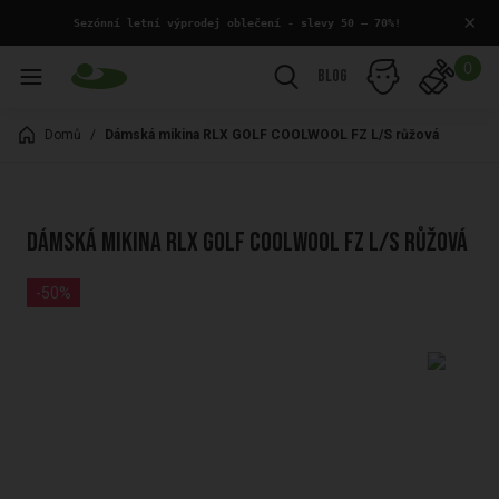
×
 Sezónní letní výprodej oblečení - slevy 50 – 70%!
0
Blog
Domů
/
Dámská mikina RLX GOLF COOLWOOL FZ L/S růžová
Dámská mikina RLX GOLF COOLWOOL FZ L/S růžová
-50%