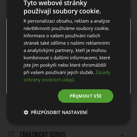
Tyto webové stránky
POPIS PRODUKTU
používají soubory cookie.
K personalizaci obsahu, reklam a analýze
Dámská mikina RLX GOLF COOLWOOL FZ L/S
×
Notice
návštěvnosti používáme soubory cookie.
Vlněná bunda Cool od RLX Ralph Lauren se vrací na sezónu
Informace o vašem používání našich
podzim/zima 22 s aktualizacemi. Top má rukávy z merino vlny
For European orders outside Slovakia and Czech Republic,
stránek také sdílíme s našimi reklamními
a větru blokující vyplněný panel vpředu, který umožňuje plnou
please use our European website.
a analytickými partnery, kteří je mohou
mobilitu a zároveň vás chrání před živly. K dispozici jsou dvě
kombinovat s dalšími informacemi, které
kapsy na zip na ruce, náprsní kapsa na zip a podpisové logo RLX
je vytištěno na pravém rameni nositele a na zadní straně krku.
jste jim poskytli nebo které shromáždili
Stay on this website
Všestranný kousek, který v sobě spojuje funkci a módu.
při vašem používání jejich služeb.
Zásady
ochrany osobních údajů
Materiál: tkaná přední strana: 100% polyester/ úplet: 69%
Go to European website
modal, 26% vlna, 5% elastan
PŘIJMOUT VŠE
DOPRAVA A VRÁCENÍ
PŘIZPŮSOBIT NASTAVENÍ
ZÁKAZNICKÝ SERVIS