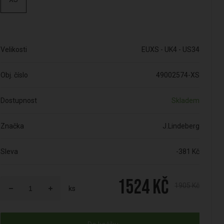
Velikosti
EUXS - UK4 - US34
Obj. číslo
49002574-XS
Dostupnost
Skladem
Značka
J.Lindeberg
Sleva
-381 Kč
1524 Kč
1905 Kč
ks