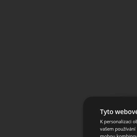
Tyto webové
K personalizaci 
For 
vašem používání n
mohou kombinovat