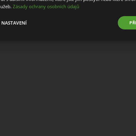
služeb.
Zásady ochrany osobních údajů
Stay on this website
Go to European website
 NASTAVENÍ
PŘ