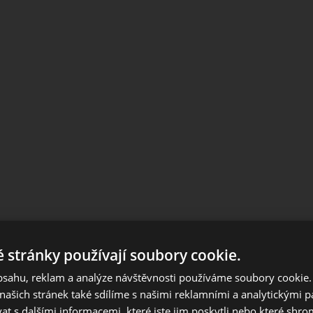
 stránky používají soubory cookie.
Notice
obsahu, reklam a analýze návštěvnosti používáme soubory cookie.
European orders outside Slovakia and Czech Republic, please us
ašich stránek také sdílíme s našimi reklamními a analytickými par
European website.
 s dalšími informacemi, které jste jim poskytli nebo které shro