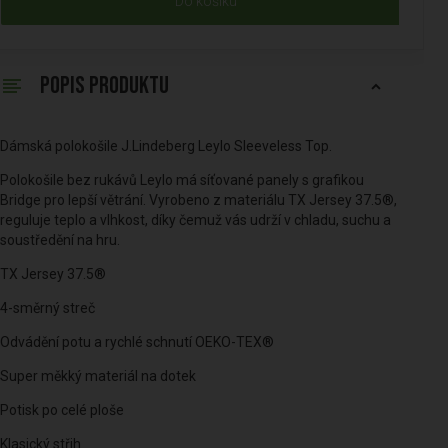
Do košíku
POPIS PRODUKTU
Dámská polokošile J.Lindeberg Leylo Sleeveless Top.
Polokošile bez rukávů Leylo má síťované panely s grafikou
Bridge pro lepší větrání. Vyrobeno z materiálu TX Jersey 37.5®,
reguluje teplo a vlhkost, díky čemuž vás udrží v chladu, suchu a
soustředění na hru.
TX Jersey 37.5®
4-směrný streč
Odvádění potu a rychlé schnutí OEKO-TEX®
Super měkký materiál na dotek
Potisk po celé ploše
Klasický střih