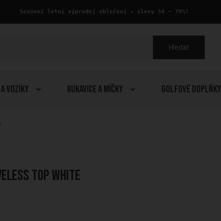
 Sezónní letní výprodej oblečení - slevy 50 – 70%!
Hledat
 a Vozíky
Rukavice a Míčky
Golfové doplňky
e
veless Top White