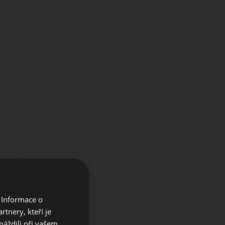
×
 Informace o
e our
tnery, kteří je
máždili při vašem