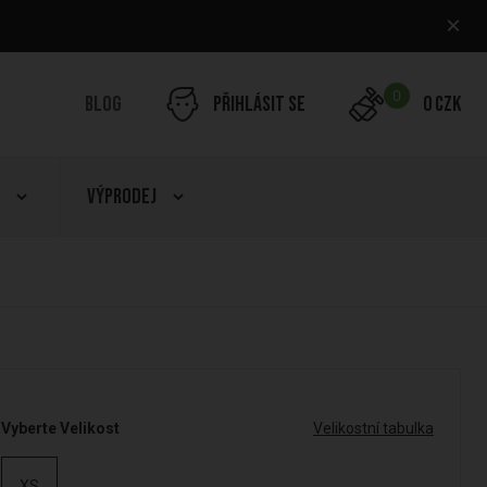
×
0
Blog
Přihlásit se
0 CZK
Výprodej
Vyberte Velikost
Velikostní tabulka
XS