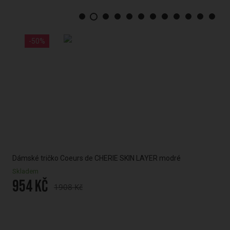
-50%
Dámské tričko Coeurs de CHERIE SKIN LAYER modré
Dám
mo
Skladem
954 Kč
Skl
1908 Kč
14