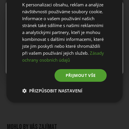
K personalizaci obsahu, reklam a analýze
POPIS PRODUKTU
×
Notice
návštěvnosti používáme soubory cookie.
Informace o vašem používání našich
For European orders outside Slovakia and Czech Republic,
stránek také sdílíme s našimi reklamními
Dámská šála Coeurs de CHERIE SCARF TWO-TONE
please use our European website.
a analytickými partnery, kteří je mohou
Délka cca 180 cm, šířka cca 30 cm.
kombinovat s dalšími informacemi, které
jste jim poskytli nebo které shromáždili
Materiál: 95% Polyester/5% Elastan, micro-fleece | nylonové
Stay on this website
detaily
při vašem používání jejich služeb.
Zásady
ochrany osobních údajů
Go to European website
DOPRAVA A VRÁCENÍ
PŘIJMOUT VŠE
PŘIZPŮSOBIT NASTAVENÍ
ZÁKAZNICKÝ SERVIS
Mohlo by vás zajímat