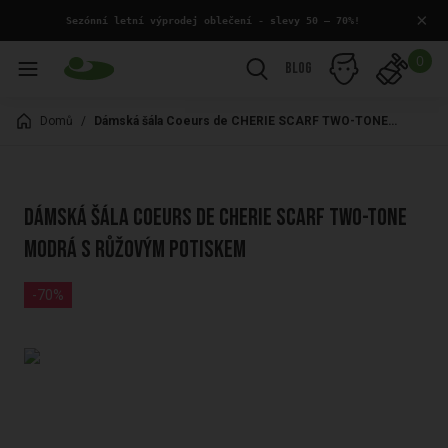
×
 Sezónní letní výprodej oblečení - slevy 50 – 70%!
0
Blog
Domů
/
Dámská šála Coeurs de CHERIE SCARF TWO-TONE modrá s růžovým potiskem
Dámská šála Coeurs de CHERIE SCARF TWO-TONE
modrá s růžovým potiskem
-70%