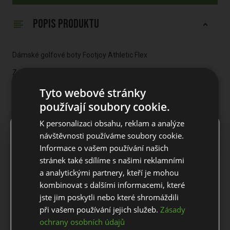
POPIS PRODUKTU
Dámské golfové boty Footjoy Athletic Flex
Zažijte neuvěřitelnou trakci a výkon na hřišti s těmito
všestrannými teniskami.
Tyto webové stránky
VÝKONNÝ MESH
používají soubory cookie.
Lehká výkonná síťovina poskytuje neuvěřitelné celodenní
K personalizaci obsahu, reklam a analýze
×
pohodlí s výjimečnou prodyšností.
Notice
návštěvnosti používáme soubory cookie.
VŠESTRANNÁ TRAKCE
Informace o vašem používání našich
For European orders outside Slovakia and Czech Republic,
stránek také sdílíme s našimi reklamními
Podešev VersaTrax je navržena s trakčními prvky tak, aby
please use our European website.
a analytickými partnery, kteří je mohou
vytvořila podešev, která je ideální pro výkon na hřišti s
všestranností při nošení na hřišti i mimo něj. Každá trakční zóna
kombinovat s dalšími informacemi, které
maximalizuje trakci během švihu a poskytuje výjimečnou
jste jim poskytli nebo které shromáždili
Stay on this website
přilnavost při chůzi po hřišti.
při vašem používání jejich služeb.
Zásady
ochrany osobních údajů
KOMPLETNÍ PODPORA
Go to European website