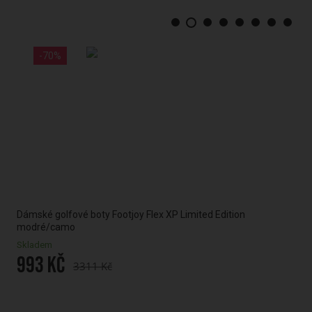
-70%
Dámské golfové boty Footjoy Flex XP Limited Edition
Dám
modré/camo
Skl
Skladem
19
993 Kč
3311 Kč