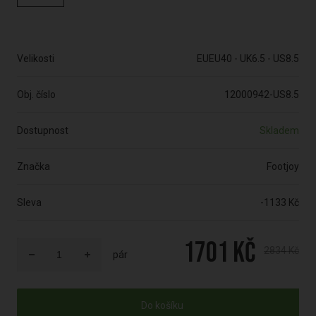
Velikosti
EUEU40 - UK6.5 - US8.5
Obj. číslo
12000942-US8.5
Dostupnost
Skladem
Značka
Footjoy
Sleva
-1133 Kč
1701 Kč
2834 Kč
pár
Do košíku