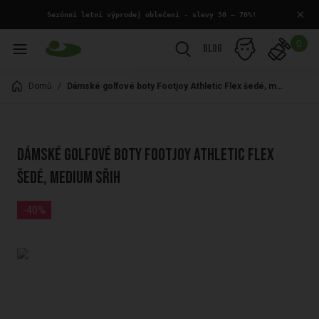
×
 Sezónní letní výprodej oblečení - slevy 50 – 70%!
0
Blog
Domů
/
Dámské golfové boty Footjoy Athletic Flex šedé, medium sřih
Dámské golfové boty Footjoy Athletic Flex
šedé, medium sřih
-40%