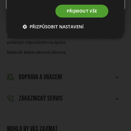
Měkká mezipodešev EVA poskytuje zvýšené odpružení pod
PŘIJMOUT VŠE
nohama, zvýšený komfort a výjimečnou stabilitu.
PERFORMA SPORT LAST
PŘIZPŮSOBIT NASTAVENÍ
Performa Sport Last střih nabízí plný charakter zaoblené
špičky, plnější střih na přední části chodidla, úzký střih na patě s
přidaným odpružením na špičce.
Materiál: lehká výkonná síťovina
DOPRAVA A VRÁCENÍ
ZÁKAZNICKÝ SERVIS
Mohlo by vás zajímat