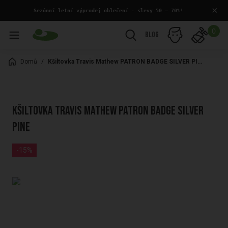
×
 Sezónní letní výprodej oblečení - slevy 50 – 70%!
0
Blog
Domů
/
Kšiltovka Travis Mathew PATRON BADGE SILVER PINE
Kšiltovka Travis Mathew PATRON BADGE SILVER
PINE
-15%