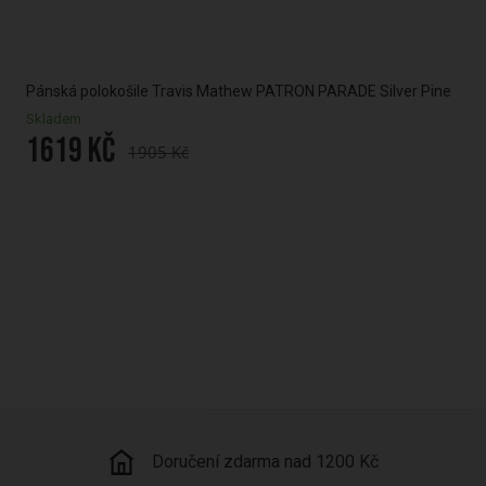
LIA
Pánská polokošile Travis Mathew PATRON PARADE Silver Pine
Pán
Skladem
Skl
1619 Kč
34
1905 Kč
Kamenná prodejna