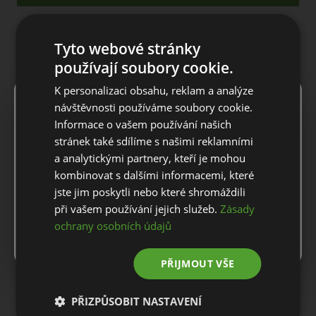
POPIS PRODUKTU
Tyto webové stránky
používají soubory cookie.
Kšiltovka Travis Mathew PATRON BADGE SILVER PINE
K personalizaci obsahu, reklam a analýze
×
Dokonalý doplněk pro oblíbený golfový týden. Kšiltovka PATRON
Notice
návštěvnosti používáme soubory cookie.
BADGE přináší svěží šmrnc klasickému turnajovému stylu s
Informace o vašem používání našich
výraznou nášivkou s květinami azalky, naším sloganem „Naše
For European orders outside Slovakia and Czech Republic,
stránek také sdílíme s našimi reklamními
oblíbené období roku“ a zcela novým tvarem. Tento
please use our European website.
polostrukturovaný snapback model, navržený s ekologicky
a analytickými partnery, kteří je mohou
šetrným zpracováním, plochým kšiltem a retro-inspirovaným
kombinovat s dalšími informacemi, které
detailem lana podél přední části, poskytuje uvolněný styl na
jste jim poskytli nebo které shromáždili
hřišti i mimo něj. S technologií Flexfit 110® a nastavitelným
Stay on this website
při vašem používání jejich služeb.
Zásady
uzávěrem to považujte za vstupenku do celodenního pohodlí.
ochrany osobních údajů
Go to European website
Součást kolekce Oblíbené roční období.
Postrukturovaná tkanina snapback
PŘIJMOUT VŠE
Flexfit 110® je dokonalá kšiltovka jedné velikosti
PŘIZPŮSOBIT NASTAVENÍ