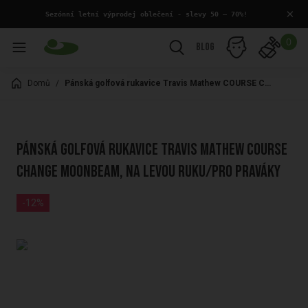
×
 Sezónní letní výprodej oblečení - slevy 50 – 70%!
0
Blog
Domů
/
Pánská golfová rukavice Travis Mathew COURSE CHANGE Moonbeam, na levou ruku/pro praváky
Pánská golfová rukavice Travis Mathew COURSE
CHANGE Moonbeam, na levou ruku/pro praváky
-12%