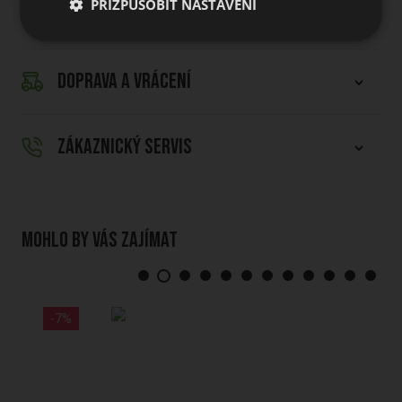
PŘIZPŮSOBIT NASTAVENÍ
Materiál: 100% kozí kůže
DOPRAVA A VRÁCENÍ
ZÁKAZNICKÝ SERVIS
Mohlo by vás zajímat
-7%