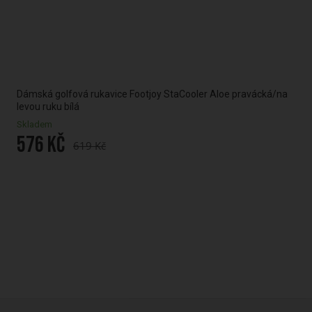
/na
Dámská golfová rukavice Footjoy StaCooler Aloe pravácká/na
Jun
levou ruku bílá
lev
Skladem
Skl
576 Kč
30
619 Kč