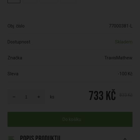
Obj. číslo
77000381-L
Dostupnost
Skladem
Značka
TravisMathew
Sleva
-100 Kč
733 Kč
833 Kč
ks
Do košíku
POPIS PRODUKTU