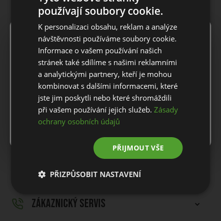
používají soubory cookie.
POPIS PRODUKTU
K personalizaci obsahu, reklam a analýze
×
Notice
návštěvnosti používáme soubory cookie.
Informace o vašem používání našich
Pánská polokošile J.Lindeberg Golf Mat Tour.
For European orders outside Slovakia and Czech Republic,
stránek také sdílíme s našimi reklamními
Polokošile vyrobená z naší lehké, prodyšné tkaniny Light Vent a
please use our European website.
a analytickými partnery, kteří je mohou
vysoce výkonné síťoviny na zádech pro výjimečnou ventilaci a
kombinovat s dalšími informacemi, které
prodyšnost. Klasický střih s žebrovaným límcem a klasickou
jste jim poskytli nebo které shromáždili
knoflíkovou lištou pro nadčasový styl. Může se pochlubit
Stay on this website
při vašem používání jejich služeb.
Zásady
strečem ve 4 směrech, který zajišťuje vynikající pohodlí.
ochrany osobních údajů
Go to European website
Materiál: 92% Polyester, 8% Elastan/Spandex
PŘIJMOUT VŠE
DOPRAVA A VRÁCENÍ
PŘIZPŮSOBIT NASTAVENÍ
ZÁKAZNICKÝ SERVIS