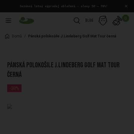
×
 Sezónní letní výprodej oblečení - slevy 50 – 70%!
0
Blog
Domů
/
Pánská polokošile J.Lindeberg Golf Mat Tour černá
Pánská polokošile J.Lindeberg Golf Mat Tour
černá
-30%