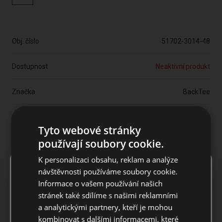
Obj. číslo
51702-3014-48
Dostupnost
Neaktivní produkt
Značka
BackTee
Sleva
-1190 Kč
Tyto webové stránky
1191 Kč
používají soubory cookie.
2381 Kč
K personalizaci obsahu, reklam a analýze
×
Notice
návštěvnosti používáme soubory cookie.
Prodej skončil
Informace o vašem používání našich
For European orders outside Slovakia and Czech Republic,
stránek také sdílíme s našimi reklamními
please use our European website.
a analytickými partnery, kteří je mohou
DOPRAVA A VRÁCENÍ
kombinovat s dalšími informacemi, které