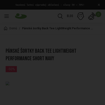
×
 Sezónní letní výprodej oblečení - slevy 50 – 70%!
0
Blog
Domů
/
Pánské šortky Back Tee LightWeight Performance Short navy
Pánské šortky Back Tee LightWeight
Performance Short navy
-50%