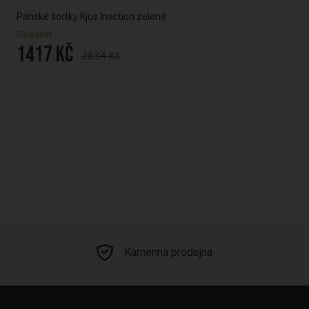
Pánské šortky Kjus Inaction zelené
Pán
Skladem
Skl
1417 Kč
14
2834 Kč
Kamenná prodejna