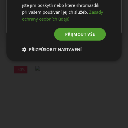
jste jim poskytli nebo které shromáždili
Stay on this website
při vašem používání jejich služeb.
Zásady
ZÁKAZNICKÝ SERVIS
ochrany osobních údajů
Go to European website
PŘIJMOUT VŠE
Mohlo by vás zajímat
PŘIZPŮSOBIT NASTAVENÍ
-50%