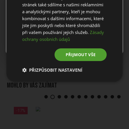
For European orders outside Slovakia and Czech Republic,
stránek také sdílíme s našimi reklamními
please use our European website.
a analytickými partnery, kteří je mohou
Prodej skončil
kombinovat s dalšími informacemi, které
jste jim poskytli nebo které shromáždili
Stay on this website
při vašem používání jejich služeb.
Zásady
DOPRAVA A VRÁCENÍ
ochrany osobních údajů
Go to European website
ZÁKAZNICKÝ SERVIS
PŘIJMOUT VŠE
PŘIZPŮSOBIT NASTAVENÍ
Mohlo by vás zajímat
-17%