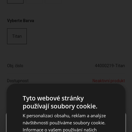
Vyberte Barva
Titan
Obj. číslo
44000219-Titan
Dostupnost
Neaktivní produkt
Značka
JuCad
Tyto webové stránky
používají soubory cookie.
Sleva
-5585 Kč
K personalizaci obsahu, reklam a analýze
×
Notice
návštěvnosti používáme soubory cookie.
106114 Kč
111699 Kč
Informace o vašem používání našich