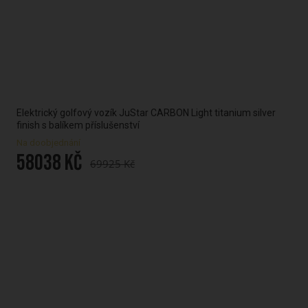
ým
Elektrický golfový vozík JuStar CARBON Light titanium silver
Ele
finish s balíkem příslušenství
Na 
Na doobjednání
47
58038 Kč
69925 Kč