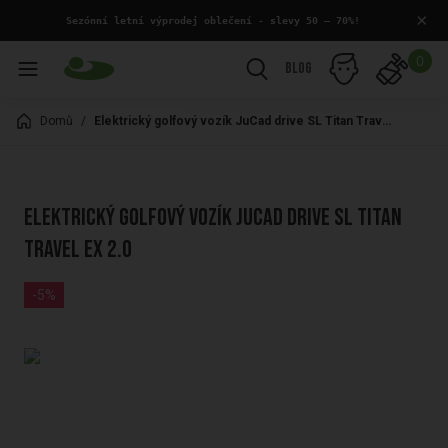
×
 Sezónní letní výprodej oblečení - slevy 50 – 70%!
0
Blog
Domů
/
Elektrický golfový vozík JuCad drive SL Titan Travel eX 2.0
Elektrický golfový vozík JuCad drive SL Titan
Travel eX 2.0
-5%