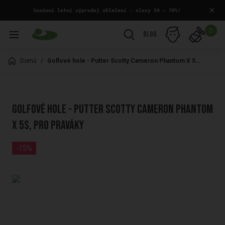
×
 Sezónní letní výprodej oblečení - slevy 50 – 70%!
0
Blog
Domů
/
Golfové hole - Putter Scotty Cameron Phantom X 5S, pro praváky
Golfové hole - Putter Scotty Cameron Phantom
X 5S, pro praváky
-15%