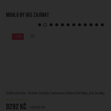
Mohlo by vás zajímat
-15%
Golfové hole - Putter Scotty Cameron Select Del Mar, pro leváky
Gol
pra
Na doobjednání
9292 Kč
Skl
10932 Kč