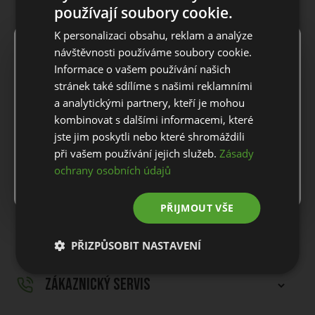
používají soubory cookie.
9697 Kč
11408 Kč
K personalizaci obsahu, reklam a analýze
ks
×
Notice
návštěvnosti používáme soubory cookie.
Informace o vašem používání našich
For European orders outside Slovakia and Czech Republic,
stránek také sdílíme s našimi reklamními
Do košíku
please use our European website.
a analytickými partnery, kteří je mohou
kombinovat s dalšími informacemi, které
POPIS PRODUKTU
jste jim poskytli nebo které shromáždili
Stay on this website
při vašem používání jejich služeb.
Zásady
ochrany osobních údajů
Go to European website
Putter Scotty Cameron Phantom X 5S, pro praváky
PŘIJMOUT VŠE
DOPRAVA A VRÁCENÍ
PŘIZPŮSOBIT NASTAVENÍ
ZÁKAZNICKÝ SERVIS