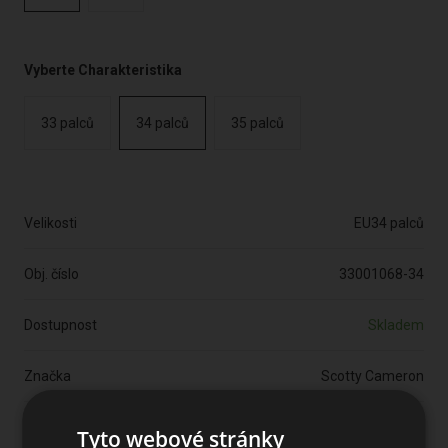
Vyberte Charakteristika
33 palců
34 palců
35 palců
Velikosti
EU34 palců
Obj. číslo
33001068-34
Dostupnost
Skladem
Značka
Scotty Cameron
Sleva
-1711 Kč
Tyto webové stránky