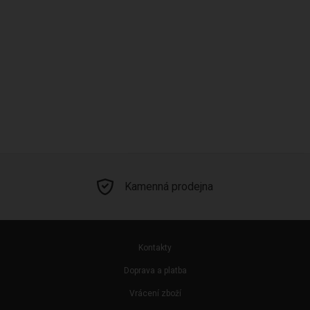
96
Kamenná prodejna
Kontakty
Doprava a platba
Vrácení zboží