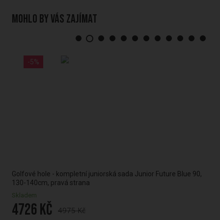
Mohlo by vás zajímat
-5%
Golfové hole - kompletní juniorská sada Junior Future Blue 90,
Gol
130-140cm, pravá strana
RH 
Skladem
Na 
4726 Kč
47
4975 Kč