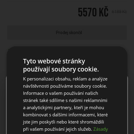
5570 Kč
6188 Kč
Prodej skončil
POPIS PRODUKTU
Tyto webové stránky
používají soubory cookie.
Kompletní sada Wilson Pro Staff JGI LG Junior BLUE 11-14 let,
pravácká
K personalizaci obsahu, reklam a analýze
×
Notice
Golfový set Wilson Deep Red Junior je určený pro juniorské
návštěvnosti používáme soubory cookie.
hráče s výškou 140 - 160 cm (11 - 14 let).
Informace o vašem používání našich
For European orders outside Slovakia and Czech Republic,
stránek také sdílíme s našimi reklamními
Složení setu: driver + headcover, hybrid+ headcover, long iron,
please use our European website.
a analytickými partnery, kteří je mohou
short iron, wedge, putter, bag s nožičkami.
kombinovat s dalšími informacemi, které
Patentovaný systém Wilson „Custom fit in a box“™ Junior fiting
jste jim poskytli nebo které shromáždili
systém má osm možností velikosti, podle věku a výšky vhodný
Stay on this website
při vašem používání jejich služeb.
Zásady
pro každého juniorského hráče! Navrženo s technologií Super