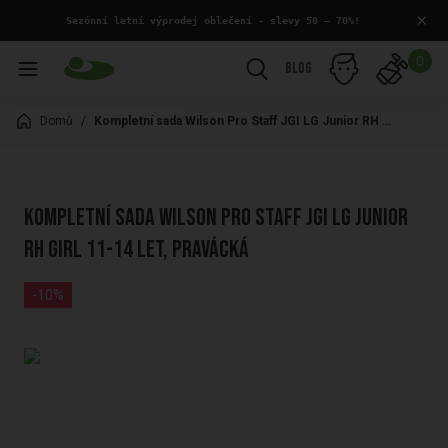
×
 Sezónní letní výprodej oblečení - slevy 50 – 70%!
0
Blog
Domů
/
Kompletní sada Wilson Pro Staff JGI LG Junior RH Girl 11-14 let, pravácká
Kompletní sada Wilson Pro Staff JGI LG Junior
RH Girl 11-14 let, pravácká
-10%