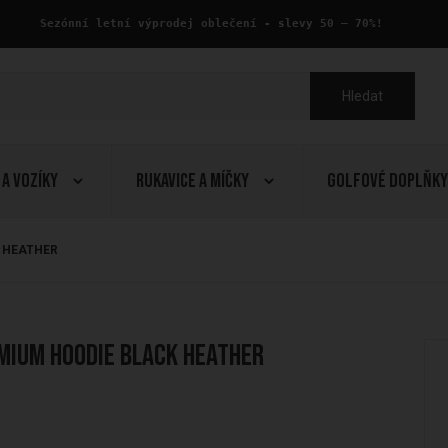
 Sezónní letní výprodej oblečení - slevy 50 – 70%!
Hledat
 a Vozíky
Rukavice a Míčky
Golfové doplňky
ck HEATHER
mium Hoodie Black HEATHER