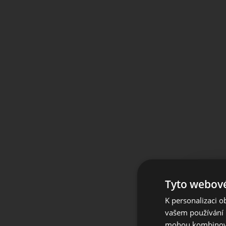
Tyto webové
K personalizaci 
For 
vašem používání n
mohou kombinovat