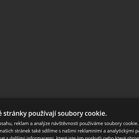
 stránky používají soubory cookie.
Notice
obsahu, reklam a analýze návštěvnosti používáme soubory cookie.
European orders outside Slovakia and Czech Republic, please us
ašich stránek také sdílíme s našimi reklamními a analytickými par
European website.
 s dalšími informacemi, které jste jim poskytli nebo které shro