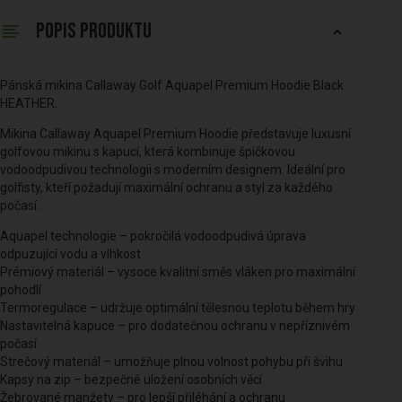
POPIS PRODUKTU
Pánská mikina Callaway Golf Aquapel Premium Hoodie Black
HEATHER.
Mikina Callaway Aquapel Premium Hoodie představuje luxusní
golfovou mikinu s kapucí, která kombinuje špičkovou
vodoodpudivou technologii s moderním designem. Ideální pro
golfisty, kteří požadují maximální ochranu a styl za každého
počasí.
Aquapel technologie – pokročilá vodoodpudivá úprava
odpuzující vodu a vlhkost
Prémiový materiál – vysoce kvalitní směs vláken pro maximální
pohodlí
Termoregulace – udržuje optimální tělesnou teplotu během hry
Nastavitelná kapuce – pro dodatečnou ochranu v nepříznivém
počasí
Strečový materiál – umožňuje plnou volnost pohybu při švihu
Kapsy na zip – bezpečné uložení osobních věcí
Žebrované manžety – pro lepší přiléhání a ochranu