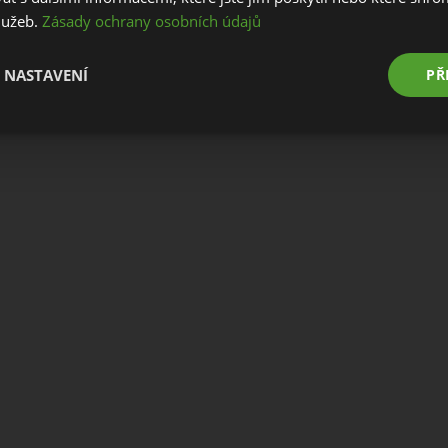
služeb.
Zásady ochrany osobních údajů
Stay on this website
Go to European website
 NASTAVENÍ
PŘ