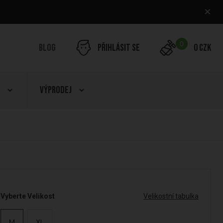
×
0
Blog
Přihlásit se
0 CZK
Výprodej
Vyberte Velikost
Velikostní tabulka
M
XL