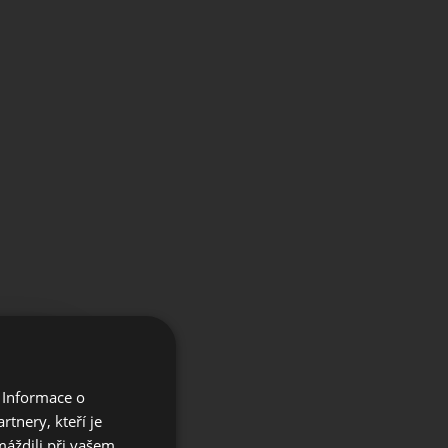
×
 Informace o
e our
tnery, kteří je
máždili při vašem