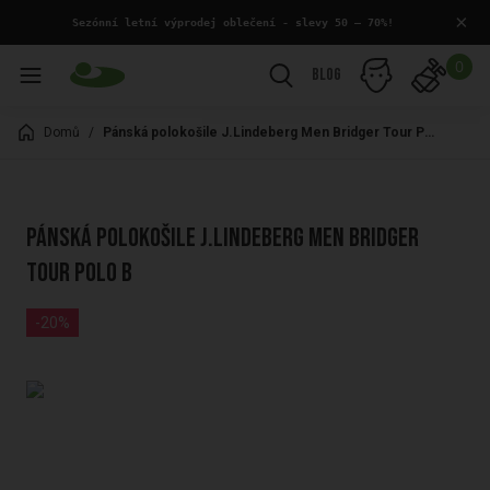
×
 Sezónní letní výprodej oblečení - slevy 50 – 70%!
0
Blog
Domů
/
Pánská polokošile J.Lindeberg Men Bridger Tour Polo B
Pánská polokošile J.Lindeberg Men Bridger
Tour Polo B
-20%