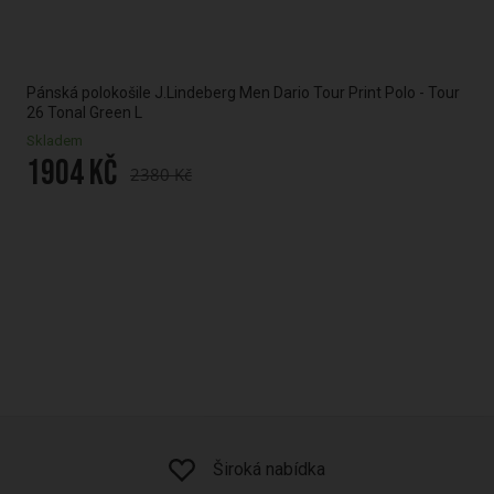
Pánská polokošile J.Lindeberg Men Dario Tour Print Polo - Tour
Páns
26 Tonal Green L
26 P
Skladem
Skla
1904 Kč
19
2380 Kč
Doručení zdarma nad 1200 Kč