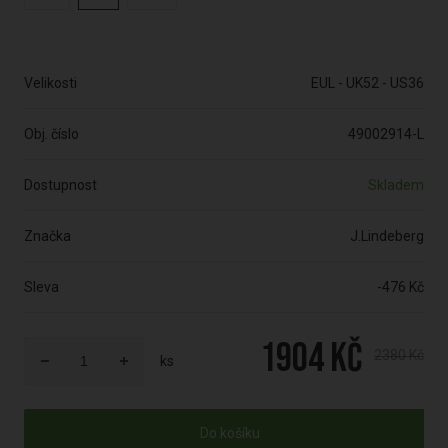
Velikosti
EUL - UK52 - US36
Obj. číslo
49002914-L
Dostupnost
Skladem
Značka
J.Lindeberg
Sleva
-476 Kč
1904 Kč
2380 Kč
ks
Do košíku