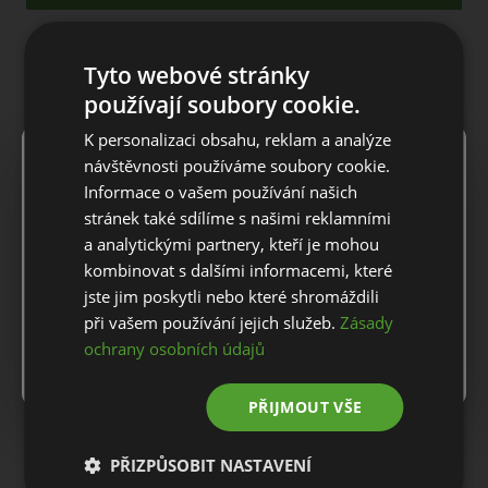
POPIS PRODUKTU
Tyto webové stránky
používají soubory cookie.
Pánské polo triko J.Lindeberg Bridger Tour
K personalizaci obsahu, reklam a analýze
×
Výkonnostní polo triko z kolekce Tour vyrobené z TX žerzeje -
Notice
návštěvnosti používáme soubory cookie.
limitovaná edice.
Informace o vašem používání našich
Polo triko Bridger Tour kombinuje výkon s čistými liniemi. Je
For European orders outside Slovakia and Czech Republic,
stránek také sdílíme s našimi reklamními
vyrobeno z rychleschnoucí, elastické tkaniny a nabízí naprostou
please use our European website.
a analytickými partnery, kteří je mohou
svobodu pohybu a dlouhotrvající pohodlí. Ostrý límec a na tělo
kombinovat s dalšími informacemi, které
přizpůsobený střih zajišťují elegantní vzhled, díky čemuž je
jste jim poskytli nebo které shromáždili
všestranné pro soutěžní hru nebo volné oblékání mimo hřiště.
Stay on this website
při vašem používání jejich služeb.
Zásady
Silikonové logo Bridge na hrudi a krku. Žebrované rukávy a
ochrany osobních údajů
Go to European website
zahnutý spodní díl s dvojitým stehem. Zapínání na knoflíky. Pás
s potiskem v designu letošní kolekce Augusta Tour na hrudi se
silikonovým logem Bridge.
PŘIJMOUT VŠE
Materiál: 100% polyester
PŘIZPŮSOBIT NASTAVENÍ