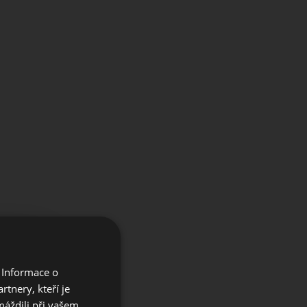
×
 Informace o
e our
tnery, kteří je
máždili při vašem