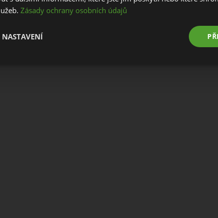
služeb.
Zásady ochrany osobních údajů
Stay on this website
Go to European website
 NASTAVENÍ
PŘ