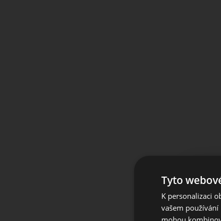
Tyto webové
K personalizaci 
For 
vašem používání n
mohou kombinovat