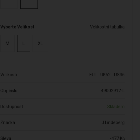
Vyberte Velikost
Velikostní tabulka
M
L
XL
Velikosti
EUL - UK52 - US36
Obj. číslo
49002912-L
Dostupnost
Skladem
Značka
J.Lindeberg
Sleva
-477 Kč