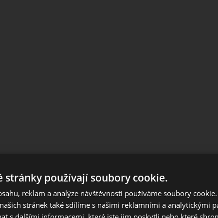
 stránky používají soubory cookie.
Notice
obsahu, reklam a analýze návštěvnosti používáme soubory cookie.
European orders outside Slovakia and Czech Republic, please us
ašich stránek také sdílíme s našimi reklamními a analytickými par
European website.
 s dalšími informacemi, které jste jim poskytli nebo které shro