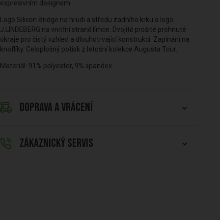
expresivním designem.
Logo Silicon Bridge na hrudi a středu zadního krku a logo
J.LINDEBERG na vnitřní straně límce. Dvojitě prošité prohnuté
okraje pro čistý vzhled a dlouhotrvající konstrukci. Zapínání na
knoflíky. Celoplošný potisk z letošní kolekce Augusta Tour.
Materiál: 91% polyester, 9% spandex
DOPRAVA A VRÁCENÍ
ZÁKAZNICKÝ SERVIS