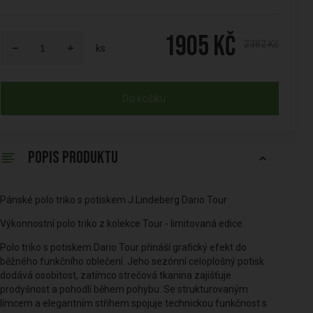
1905 Kč
2382 Kč
ks
Do košíku
POPIS PRODUKTU
Pánské polo triko s potiskem J.Lindeberg Dario Tour
Výkonnostní polo triko z kolekce Tour - limitovaná edice.
Polo triko s potiskem Dario Tour přináší grafický efekt do
běžného funkčního oblečení. Jeho sezónní celoplošný potisk
dodává osobitost, zatímco strečová tkanina zajišťuje
prodyšnost a pohodlí během pohybu. Se strukturovaným
límcem a elegantním střihem spojuje technickou funkčnost s