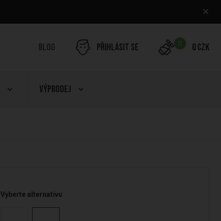
×
0
Blog
Přihlásit se
0 CZK
Výprodej
Vyberte alternativu