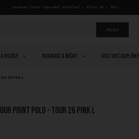
 Sezónní letní výprodej oblečení - slevy 50 – 70%!
Hledat
 a Vozíky
Rukavice a Míčky
Golfové doplňky
Tour 26 Pink L
our Print Polo - Tour 26 Pink L