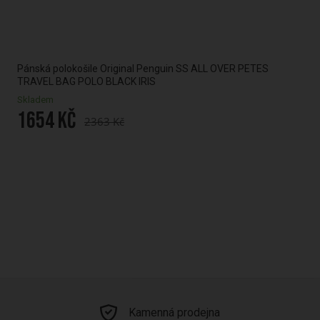
Pánská polokošile Original Penguin SS ALL OVER PETES
Pán
TRAVEL BAG POLO BLACK IRIS
PRI
Skladem
Skl
1654 Kč
14
2363 Kč
Kamenná prodejna