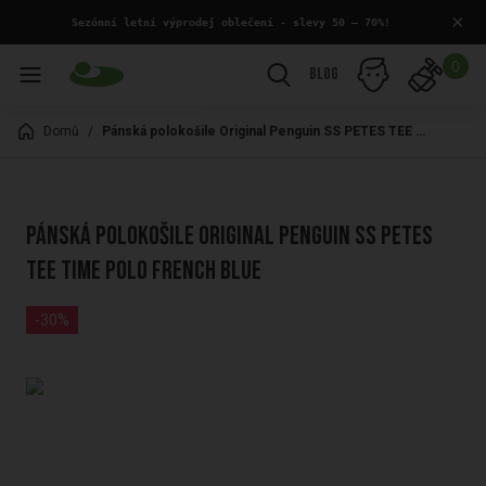
×
 Sezónní letní výprodej oblečení - slevy 50 – 70%!
0
Blog
Domů
/
Pánská polokošile Original Penguin SS PETES TEE TIME POLO FRENCH BLUE
Pánská polokošile Original Penguin SS PETES
TEE TIME POLO FRENCH BLUE
-30%