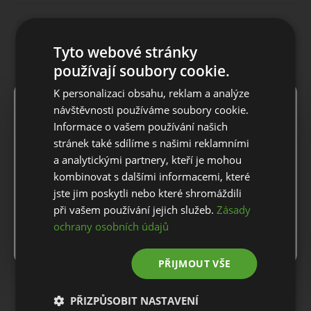
1487 Kč
2124 Kč
ks
Tyto webové stránky
používají soubory cookie.
Do košíku
K personalizaci obsahu, reklam a analýze
×
Notice
návštěvnosti používáme soubory cookie.
POPIS PRODUKTU
Informace o vašem používání našich
For European orders outside Slovakia and Czech Republic,
stránek také sdílíme s našimi reklamními
please use our European website.
a analytickými partnery, kteří je mohou
Pánská polokošile Original Penguin SS PETES TEE TIME POLO.
kombinovat s dalšími informacemi, které
jste jim poskytli nebo které shromáždili
Odpalte stylově v této polokošili Petesntee time. Jednotlivá
Stay on this website
při vašem používání jejich služeb.
Zásady
látka je lehká, zatímco přidaná pružnost poskytuje pohodlné
nošení. Díky vlastnostem odvádějícím pot se budete cítit svěží a
ochrany osobních údajů
Go to European website
suchý, i když se vaše hra zahřívá. Elegantní vlastní límec a léga
se 3 knoflíky dodávají klasické pánské detaily.
PŘIJMOUT VŠE
Materiál: 56% Polyester, 30% Recyklovaný Polyester, 14%
Elastan
PŘIZPŮSOBIT NASTAVENÍ