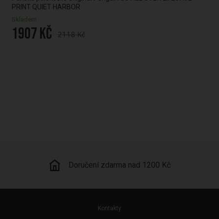
PRINT QUIET HARBOR
QU
Skladem
Skl
1907 Kč
16
2118 Kč
Doručení zdarma nad 1200 Kč
Kontakty