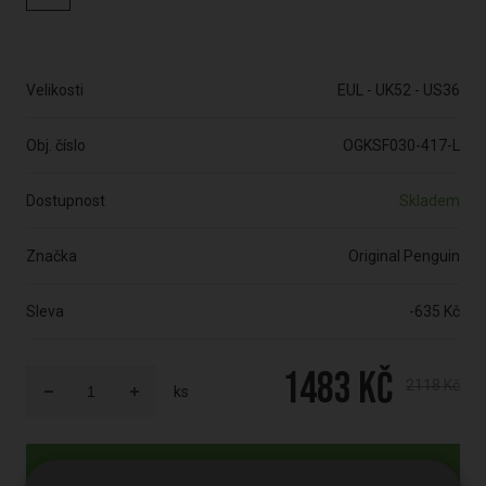
Velikosti
EUL - UK52 - US36
Obj. číslo
OGKSF030-417-L
Dostupnost
Skladem
Značka
Original Penguin
Sleva
-635 Kč
1483 Kč
2118 Kč
ks
Do košíku