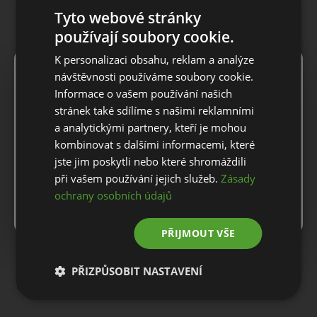
Tyto webové stránky
POPIS PRODUKTU
používají soubory cookie.
K personalizaci obsahu, reklam a analýze
×
Notice
návštěvnosti používáme soubory cookie.
Pánská polokošile Original Penguin SS YD BOHEMIAN
JAQUARD BLOCKED.
Informace o vašem používání našich
For European orders outside Slovakia and Czech Republic,
stránek také sdílíme s našimi reklamními
Vyražte na hřiště stylově s touto originální pánskou golfovou
please use our European website.
a analytickými partnery, kteří je mohou
polokošilí Penguin. Dvojitá tkanina je hustá a odolná k
dlouhodobému nošení, zatímco přidaná pružnost vám umožní
kombinovat s dalšími informacemi, které
pohybovat se pohodlně. Poutavý potisk dodá vašemu vzhledu
jste jim poskytli nebo které shromáždili
Stay on this website
zvýšené vibrace, které snadno přejdou ze hřiště do klubovny.
při vašem používání jejich služeb.
Zásady
Tato polokošile je vyrobena z recyklovaných materiálů.
ochrany osobních údajů
Go to European website
Materiál: 56% Polyester, 30% Recyklovaný Polyester, 14%
Elastan
PŘIJMOUT VŠE
PŘIZPŮSOBIT NASTAVENÍ
DOPRAVA A VRÁCENÍ