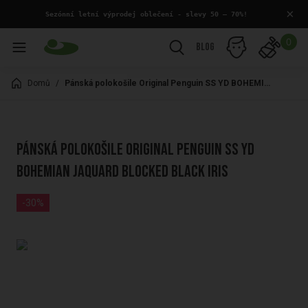
×
 Sezónní letní výprodej oblečení - slevy 50 – 70%!
0
Blog
Domů
/
Pánská polokošile Original Penguin SS YD BOHEMIAN JAQUARD BLOCKED BLACK IRIS
Pánská polokošile Original Penguin SS YD
BOHEMIAN JAQUARD BLOCKED BLACK IRIS
-30%