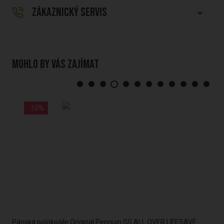
ZÁKAZNICKÝ SERVIS
Mohlo by vás zajímat
-10%
Pánská polokošile Original Penguin SS ALL OVER LIFESAVE
Pán