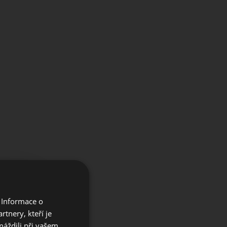
×
 Informace o
e our
tnery, kteří je
máždili při vašem