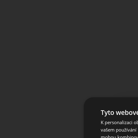
Tyto webové
K personalizaci 
For 
vašem používání n
mohou kombinovat