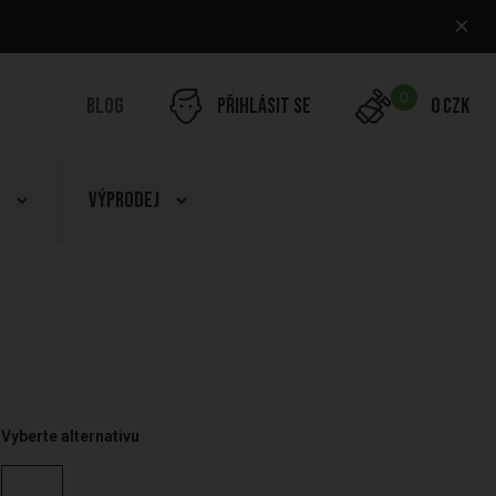
×
0
Blog
Přihlásit se
0 CZK
Výprodej
Vyberte alternativu