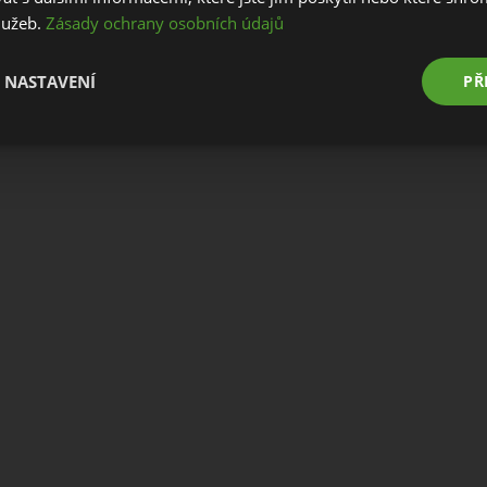
služeb.
Zásady ochrany osobních údajů
Stay on this website
Go to European website
 NASTAVENÍ
PŘ