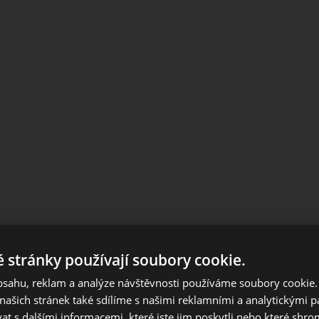
 stránky používají soubory cookie.
Notice
obsahu, reklam a analýze návštěvnosti používáme soubory cookie.
European orders outside Slovakia and Czech Republic, please us
ašich stránek také sdílíme s našimi reklamními a analytickými par
European website.
 s dalšími informacemi, které jste jim poskytli nebo které shro