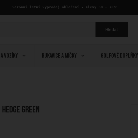
 Sezónní letní výprodej oblečení - slevy 50 – 70%!
Hledat
 a Vozíky
Rukavice a Míčky
Golfové doplňky
t Hedge Green