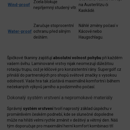
Zcela blokuje
Wind-proof
na Austerlitzu či
nepříjemný studený vítr.
Kaskádě.
Zaručuje stoprocentní
Náhlé změny počasí v
Water-proof
ochranu před silným
Kácově nebo
deštěm.
Haugschlagu.
Špičkové tkaniny zajišťují
absolutní volnost pohybu
při každém
vašem švihu. Laminované vrstvy nijak neomezují důležitou
rotaciju trupu, což je klíčové pro konzistentní rány. Supergolf.cz
přináší do partnerských pro shopů světové značky s vysokou
odolností. Vaše hra tak zůstává maximálně komfortní i během
nečekaných výkyvů jarního a podzimního počasí.
Dokonalý systém vrstvení a nepromokavé materiály
Správný
systém vrstvení
tvoří naprostý základ úspěchu v
proměnlivém českém podnebí, kde se slunečné dopoledne
může na hřišti velmi rychle změnit v deštivý a větrný den. Náš
tým doporučuje pro maximální herní komfort kombinaci tří