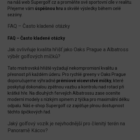
na náš web Supergolf.cz a proměňte své sportovní cíle v realitu.
Přejeme vám
úspěšnou hru
a skvělé výsledky během celé
sezóny.
FAQ – Často kladené otázky
FAQ – Často kladené otázky
Jak ovlivňuje kvalita hřišť jako Oaks Prague a Albatross
výběr golfových míčků?
Tato mistrovská hřiště vyžadují nekompromisní kvalitu a
přesnost při každém úderu. Pro rychlé greeny v Oaks Prague
doporučujeme výhradně
prémiové vícevrstvé míčky
, které
poskytují dokonalou zpětnou vazbu a kontrolu nad rotací při
krátké hře. Na dlouhých fervejích Albatrossu zase oceníte
moderní modely s nízkým spinem z týčka pro maximální délku
odpalu. Náš e-shop Supergolf.cz zajišťuje plnou dostupnost
těchto špičkových řad.
Jaký golfový vozík je nejvhodnější pro členitý terén na
Panoramě Kácov?