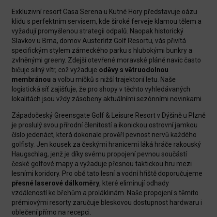
Exkluzivní resort Casa Serena u Kutné Hory představuje oázu
klidu s perfektním servisem, kde široké ferveje klamou tělem a
vyžadují promyšlenou strategii odpalů. Naopak historický
Slavkov u Brna, domov Austerlitz Golf Resortu, vás přivítá
specifickým stylem zámeckého parku s hlubokými bunkry a
zvlněnými greeny. Zdejší otevřené moravské pláně navíc často
bičuje silný vítr, což vyžaduje
oděvy s větruodolnou
membránou
a volbu míčků s nižší trajektorií letu. Naše
logistická síť zajišťuje, že pro shopy v těchto vyhledávaných
lokalitách jsou vždy zásobeny aktuálními sezónními novinkami.
Západočeský Greensgate Golf & Leisure Resort v Dýšině u Plzně
je proslulý svou přírodní členitostí a ikonickou ostrovní jamkou
číslo jedenáct, která dokonale prověří pevnost nervů každého
golfisty. Jen kousek za českými hranicemi láká hráče rakouský
Haugschlag, jenž je díky svému propojení pevnou součástí
české golfové mapy a vyžaduje přesnou taktickou hru mezi
lesními koridory. Pro obě tato lesní a vodní hřiště doporučujeme
přesné laserové dálkoměry
, které eliminují odhady
vzdáleností ke břehům a proláklinám. Naše propojení s těmito
prémiovými resorty zaručuje bleskovou dostupnost hardwaru i
oblečení přímo na recepci.