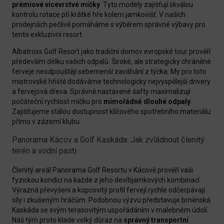
prémiové vícevrstvé míčky
. Tyto modely zajišťují skvělou
kontrolu rotace při krátké hře kolem jamkovišť. V našich
prodejnách pečlivě pomáháme s výběrem správné výbavy pro
tento exkluzivní resort.
Albatross Golf Resort jako tradiční domov evropské tour prověří
především délku vašich odpalů. Široké, ale strategicky chráněné
ferveje neodpouštějí sebemenší zaváhání z týčka. My pro toto
mistrovské hřiště dodáváme technologicky nejvyspělejší drivery
a fervejová dřeva. Správně nastavené šafty maximalizují
počáteční rychlost míčku pro
mimořádně dlouhé odpaly
.
Zajišťujeme stálou dostupnost klíčového spotřebního materiálu
přímo v zázemí klubu.
Panorama Kácov a Golf Kaskáda: Jak zvládnout členitý
terén a vodní pasti
Členitý areál Panorama Golf Resortu v Kácově prověří vaši
fyzickou kondici na každé z jeho devítijamkových kombinací.
Výrazná převýšení a kopcovitý profil fervejí rychle odčerpávají
síly i zkušeným hráčům. Podobnou výzvu představuje brněnská
Kaskáda se svým terasovitým uspořádáním v malebném údolí.
Náš tým proto klade velký důraz na
správný transportní