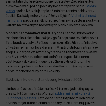
samostatných, funkčně propojených vrstev. Základní vrstva
bleskově odvádí pot od pokožky během teplých hodin.
Střední
vrstva
spolehlivě izoluje teplo při náhlém ranním ochlazení v
údolích Kaskády nebo v korytě řeky v Dýšině.
Vrchní technická
membrána
pak chrání tělo před nepříjemným deštěm a ostrým
větrem na otevřených moravských pláních kolem Slavkova.
Moderní
nepromokavé materiály
dnes nabízejí mimořádnou
mechanickou elasticitu, což je v golfu naprosto revoluční prvek.
Tyto bundy a vesty už vůbec neomezují důležitý rotační pohyb
při vašem plném švihu s driverem. V naší distribuční síti a na e-
shopu Supergolf.cz sázíme výhradně na renomované světové
značky s ověřenou odolností vodního sloupce. Díky tomu
zůstáváte v dokonalém suchu i během vytrvalého jarního
mrholení. Špičkové technologie zkrátka promění nepříznivé
počasí v zanedbatelný detail vaší hry.
Exkluzivní kolekce J.Lindeberg Masters 2026
Limitované edice přinášejí na české ferveje jedinečný styl a
prestiž. Náš tým pro vás připravil
exkluzivní jarní kolekci
J.Lindeberg Masters.
Tato edice čerpá inspiraci z ikonického
prvního major turnaje aktuální sezóny 2026. Dominují jí svěží