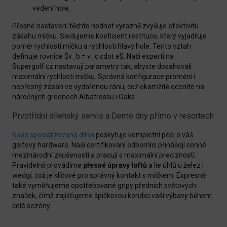
vedení hole.
Přesné nastavení těchto hodnot výrazně zvyšuje efektivitu
zásahu míčku. Sledujeme koeficient restituce, který vyjadřuje
poměr rychlosti míčku a rychlosti hlavy hole. Tento vztah
definuje rovnice $v_b = v_c cdot e$. Naši experti na
Supergolf.cz nastavují parametry tak, abyste dosahovali
maximální rychlosti míčku. Správná konfigurace promění i
nepřesný zásah ve vydařenou ránu, což okamžitě oceníte na
náročných greenech Albatrossu i Oaks.
Prvotřídní dílenský servis a Demo dny přímo v resortech
Naše specializovaná dílna
poskytuje kompletní péči o váš
golfový hardware. Naši certifikovaní odborníci přinášejí cenné
mezinárodní zkušenosti a pracují s maximální precizností.
Pravidelně provádíme
přesné úpravy loftů
a lie úhlů u želez i
wedgí, což je klíčové pro správný kontakt s míčkem. Expresně
také vyměňujeme opotřebované gripy předních světových
značek, čímž zajišťujeme špičkovou kondici vaší výbavy během
celé sezóny.