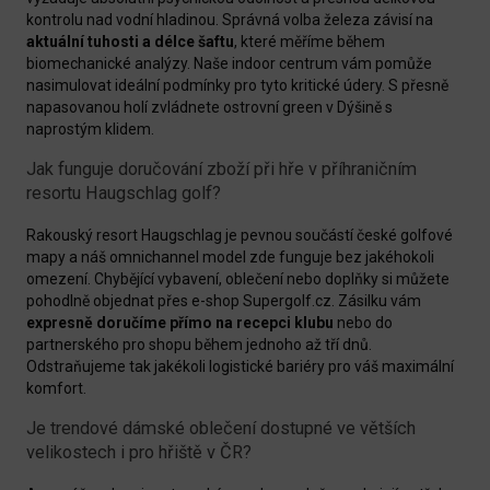
kontrolu nad vodní hladinou. Správná volba železa závisí na
aktuální tuhosti a délce šaftu
, které měříme během
biomechanické analýzy. Naše indoor centrum vám pomůže
nasimulovat ideální podmínky pro tyto kritické údery. S přesně
napasovanou holí zvládnete ostrovní green v Dýšině s
naprostým klidem.
Jak funguje doručování zboží při hře v příhraničním
resortu Haugschlag golf?
Rakouský resort Haugschlag je pevnou součástí české golfové
mapy a náš omnichannel model zde funguje bez jakéhokoli
omezení. Chybějící vybavení, oblečení nebo doplňky si můžete
pohodlně objednat přes e-shop Supergolf.cz. Zásilku vám
expresně doručíme přímo na recepci klubu
nebo do
partnerského pro shopu během jednoho až tří dnů.
Odstraňujeme tak jakékoli logistické bariéry pro váš maximální
komfort.
Je trendové dámské oblečení dostupné ve větších
velikostech i pro hřiště v ČR?