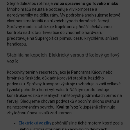
Stejně důležitou roli hraje
volba správného golfového míčku
.
Mnoho hráčů neustále podceňuje vliv komprese a
aerodynamiky na délku rány. My podrobně analyzujeme letové
vlastnosti materiálů na různých typech domácích fervejí.
Správný model stabilizuje trajektorii a přináší očekávanou
kontrolu nad rotací. Investice do vhodného hardwaru
představuje na Supergolf.cz přímou cestu k rychlému snížení
handicapu.
Stabilita na kopcích: Elektrický versus tříkolový golfový
vozík
Kopcovitý terén v resortech, jako je Panorama Kácov nebo
brněnská Kaskáda, důkladně prověří stabilitu každého
podvozku. Správný transport výstroje rozhoduje o vaší celkové
fyzické pohodě a herní vytrvalosti. Náš tým proto testuje
konstrukce vozíků v reálných zátěžových podmínkách přímo na
ferveji. Sledujeme chování podvozků v bočním sklonu svahu a
na nezpevněném povrchu.
Kvalitní vozík
úspěšně eliminuje
zbytečnou únavu svalů zad i ramen.
Elektrické vozíky
pohánějí silné tiché motory, které zcela
ulehčují strmá stoupání na kácovských devítkách.