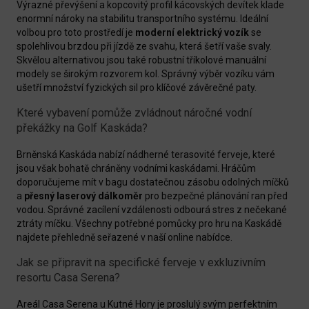
Výrazné převýšení a kopcovitý profil kácovských devítek klade
enormní nároky na stabilitu transportního systému. Ideální
volbou pro toto prostředí je
moderní elektrický vozík
se
spolehlivou brzdou při jízdě ze svahu, která šetří vaše svaly.
Skvělou alternativou jsou také robustní tříkolové manuální
modely se širokým rozvorem kol. Správný výběr vozíku vám
ušetří množství fyzických sil pro klíčové závěrečné paty.
Které vybavení pomůže zvládnout náročné vodní
překážky na Golf Kaskáda?
Brněnská Kaskáda nabízí nádherné terasovité ferveje, které
jsou však bohatě chráněny vodními kaskádami. Hráčům
doporučujeme mít v bagu dostatečnou zásobu odolných míčků
a
přesný laserový dálkoměr
pro bezpečné plánování ran před
vodou. Správné zacílení vzdálenosti odbourá stres z nečekané
ztráty míčku. Všechny potřebné pomůcky pro hru na Kaskádě
najdete přehledně seřazené v naší online nabídce.
Jak se připravit na specifické ferveje v exkluzivním
resortu Casa Serena?
Areál Casa Serena u Kutné Hory je proslulý svým perfektním