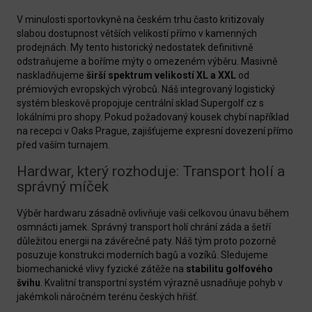
V minulosti sportovkyně na českém trhu často kritizovaly
slabou dostupnost větších velikostí přímo v kamenných
prodejnách. My tento historický nedostatek definitivně
odstraňujeme a boříme mýty o omezeném výběru. Masivně
naskladňujeme
širší spektrum velikostí XL a XXL
od
prémiových evropských výrobců. Náš integrovaný logistický
systém bleskově propojuje centrální sklad Supergolf.cz s
lokálními pro shopy. Pokud požadovaný kousek chybí například
na recepci v Oaks Prague, zajišťujeme expresní dovezení přímo
před vaším turnajem.
Hardwar, který rozhoduje: Transport holí a
správný míček
Výběr hardwaru zásadně ovlivňuje vaši celkovou únavu během
osmnácti jamek. Správný transport holí chrání záda a šetří
důležitou energii na závěrečné paty. Náš tým proto pozorně
posuzuje konstrukci moderních bagů a vozíků. Sledujeme
biomechanické vlivy fyzické zátěže na
stabilitu golfového
švihu
. Kvalitní transportní systém výrazně usnadňuje pohyb v
jakémkoli náročném terénu českých hřišť.