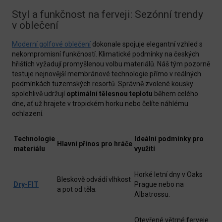
Styl a funkčnost na ferveji: Sezónní trendy
v oblečení
Moderní golfové oblečení
dokonale spojuje elegantní vzhled s
nekompromisní funkčností. Klimatické podmínky na českých
hřištích vyžadují promyšlenou volbu materiálů. Náš tým pozorně
testuje nejnovější membránové technologie přímo v reálných
podmínkách tuzemských resortů. Správně zvolené kousky
spolehlivě udržují
optimální tělesnou teplotu
během celého
dne, ať už hrajete v tropickém horku nebo čelíte náhlému
ochlazení.
Technologie
Ideální podmínky pro
Hlavní přínos pro hráče
materiálu
využití
Horké letní dny v Oaks
Bleskově odvádí vlhkost
Dry-FIT
Prague nebo na
a pot od těla.
Albatrossu.
Otevřené větrné ferveje