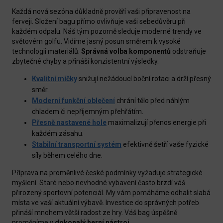
Každá nová sezóna důkladně prověří vaši připravenost na
ferveji. Složení bagu přímo ovlivňuje vaši sebedůvěru při
každém odpalu. Náš tým pozorně sleduje moderné trendy ve
světovém golfu. Vidíme jasný posun směrem k vysoké
technologii materiálů.
Správná volba komponentů
odstraňuje
zbytečné chyby a přináší konzistentní výsledky.
Kvalitní míčky
snižují nežádoucí boční rotaci a drží přesný
směr.
Moderní funkční oblečení
chrání tělo před náhlým
chladem či nepříjemným přehřátím.
Přesně nastavené hole
maximalizují přenos energie při
každém zásahu.
Stabilní transportní systém
efektivně šetří vaše fyzické
síly během celého dne.
Příprava na proměnlivé české podmínky vyžaduje strategické
myšlení. Staré nebo nevhodné vybavení často brzdí váš
přirozený sportovní potenciál. My vám pomáháme odhalit slabá
místa ve vaší aktuální výbavě. Investice do správných potřeb
přináší mnohem větší radost ze hry. Váš bag úspěšně
proměníme v
dokonalý herní nástroj
.