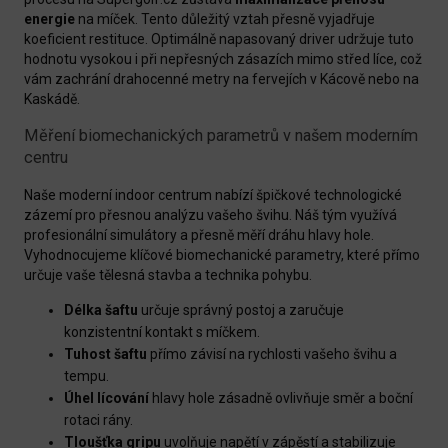
energie
na míček. Tento důležitý vztah přesně vyjadřuje
koeficient restituce. Optimálně napasovaný driver udržuje tuto
hodnotu vysokou i při nepřesných zásazích mimo střed líce, což
vám zachrání drahocenné metry na fervejích v Kácově nebo na
Kaskádě.
Měření biomechanických parametrů v našem moderním
centru
Naše moderní indoor centrum nabízí špičkové technologické
zázemí pro přesnou analýzu vašeho švihu. Náš tým využívá
profesionální simulátory a přesně měří dráhu hlavy hole.
Vyhodnocujeme klíčové biomechanické parametry, které přímo
určuje vaše tělesná stavba a technika pohybu.
Délka šaftu
určuje správný postoj a zaručuje
konzistentní kontakt s míčkem.
Tuhost šaftu
přímo závisí na rychlosti vašeho švihu a
tempu.
Úhel lícování
hlavy hole zásadně ovlivňuje směr a boční
rotaci rány.
Tloušťka gripu
uvolňuje napětí v zápěstí a stabilizuje