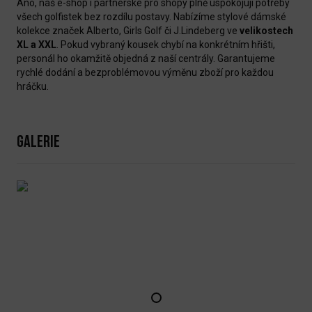
Ano, náš e-shop i partnerské pro shopy plně uspokojují potřeby
všech golfistek bez rozdílu postavy. Nabízíme stylové dámské
kolekce značek Alberto, Girls Golf či J.Lindeberg ve
velikostech
XL a XXL
. Pokud vybraný kousek chybí na konkrétním hřišti,
personál ho okamžitě objedná z naší centrály. Garantujeme
rychlé dodání a bezproblémovou výměnu zboží pro každou
hráčku.
Galerie