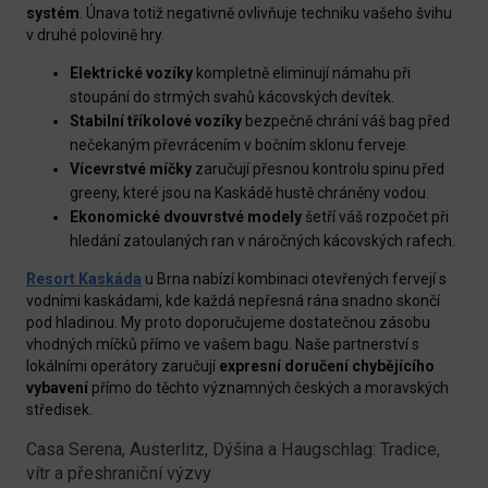
systém
. Únava totiž negativně ovlivňuje techniku vašeho švihu
v druhé polovině hry.
Elektrické vozíky
kompletně eliminují námahu při
stoupání do strmých svahů kácovských devítek.
Stabilní tříkolové vozíky
bezpečně chrání váš bag před
nečekaným převrácením v bočním sklonu ferveje.
Vícevrstvé míčky
zaručují přesnou kontrolu spinu před
greeny, které jsou na Kaskádě hustě chráněny vodou.
Ekonomické dvouvrstvé modely
šetří váš rozpočet při
hledání zatoulaných ran v náročných kácovských rafech.
Resort Kaskáda
u Brna nabízí kombinaci otevřených fervejí s
vodními kaskádami, kde každá nepřesná rána snadno skončí
pod hladinou. My proto doporučujeme dostatečnou zásobu
vhodných míčků přímo ve vašem bagu. Naše partnerství s
lokálními operátory zaručují
expresní doručení chybějícího
vybavení
přímo do těchto významných českých a moravských
středisek.
Casa Serena, Austerlitz, Dýšina a Haugschlag: Tradice,
vítr a přeshraniční výzvy