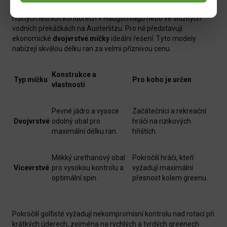
konkrétního hřiště. Méně zkušení hráči často ztrácejí míčky v
hustých lesních koridorech v Haugschlagu nebo ve složitých
vodních překážkách na Austerlitzu. Pro ně představují
ekonomické
dvojvrstvé míčky
ideální řešení. Tyto modely
nabízejí skvělou délku ran za velmi příznivou cenu.
Konstrukce a
Typ míčku
Pro koho je určen
vlastnosti
Pevné jádro a vysoce
Začátečníci a rekreační
Dvojvrstvé
odolný obal pro
hráči na rizikových
maximální délku ran.
hřištích.
Měkký urethanový obal
Pokročilí hráči, kteří
Vícevrstvé
pro vysokou kontrolu a
vyžadují maximální
optimální spin.
přesnost kolem greenu.
Pokročilí golfisté vyžadují nekompromisní kontrolu nad rotací při
krátkých úderech, zejména na rychlých a tvrdých greenech