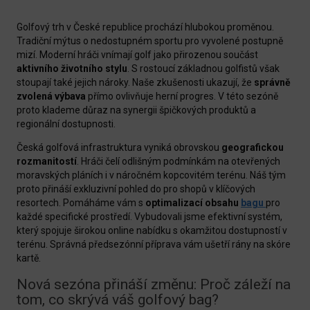
Golfový trh v České republice prochází hlubokou proměnou.
Tradiční mýtus o nedostupném sportu pro vyvolené postupně
mizí. Moderní hráči vnímají golf jako přirozenou součást
aktivního životního stylu
. S rostoucí základnou golfistů však
stoupají také jejich nároky. Naše zkušenosti ukazují, že
správně
zvolená výbava
přímo ovlivňuje herní progres. V této sezóně
proto klademe důraz na synergii špičkových produktů a
regionální dostupnosti.
Česká golfová infrastruktura vyniká obrovskou
geografickou
rozmanitostí
. Hráči čelí odlišným podmínkám na otevřených
moravských pláních i v náročném kopcovitém terénu. Náš tým
proto přináší exkluzivní pohled do pro shopů v klíčových
resortech. Pomáháme vám s
optimalizací obsahu
bagu
pro
každé specifické prostředí. Vybudovali jsme efektivní systém,
který spojuje širokou online nabídku s okamžitou dostupností v
terénu. Správná předsezónní příprava vám ušetří rány na skóre
kartě.
Nová sezóna přináší změnu: Proč záleží na
tom, co skrývá váš golfový bag?