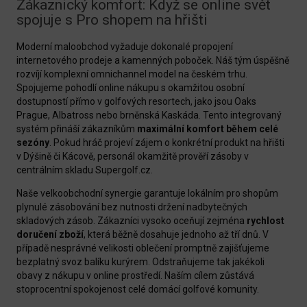
Zákaznický komfort: Když se online svět
spojuje s Pro shopem na hřišti
Moderní maloobchod vyžaduje dokonalé propojení
internetového prodeje a kamenných poboček. Náš tým úspěšně
rozvíjí komplexní omnichannel model na českém trhu.
Spojujeme pohodlí online nákupu s okamžitou osobní
dostupností přímo v golfových resortech, jako jsou Oaks
Prague, Albatross nebo brněnská Kaskáda. Tento integrovaný
systém přináší zákazníkům
maximální komfort během celé
sezóny
. Pokud hráč projeví zájem o konkrétní produkt na hřišti
v Dýšině či Kácově, personál okamžitě prověří zásoby v
centrálním skladu Supergolf.cz.
Naše velkoobchodní synergie garantuje lokálním pro shopům
plynulé zásobování bez nutnosti držení nadbytečných
skladových zásob. Zákazníci vysoko oceňují zejména
rychlost
doručení zboží
, která běžně dosahuje jednoho až tří dnů. V
případě nesprávné velikosti oblečení promptně zajišťujeme
bezplatný svoz balíku kurýrem. Odstraňujeme tak jakékoli
obavy z nákupu v online prostředí. Naším cílem zůstává
stoprocentní spokojenost celé domácí golfové komunity.