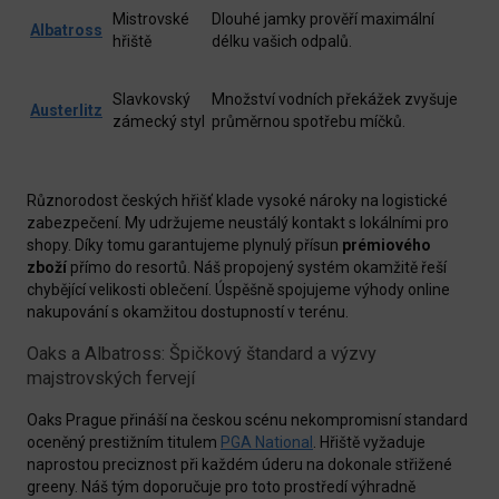
Mistrovské
Dlouhé jamky prověří maximální
Albatross
hřiště
délku vašich odpalů.
Slavkovský
Množství vodních překážek zvyšuje
Austerlitz
zámecký styl
průměrnou spotřebu míčků.
Různorodost českých hřišť klade vysoké nároky na logistické
zabezpečení. My udržujeme neustálý kontakt s lokálními pro
shopy. Díky tomu garantujeme plynulý přísun
prémiového
zboží
přímo do resortů. Náš propojený systém okamžitě řeší
chybějící velikosti oblečení. Úspěšně spojujeme výhody online
nakupování s okamžitou dostupností v terénu.
Oaks a Albatross: Špičkový štandard a výzvy
majstrovských fervejí
Oaks Prague přináší na českou scénu nekompromisní standard
oceněný prestižním titulem
PGA National
. Hřiště vyžaduje
naprostou preciznost při každém úderu na dokonale střižené
greeny. Náš tým doporučuje pro toto prostředí výhradně