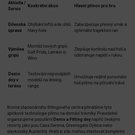
Aktivita /
Konkrétní úkon
Hlavní přínos pro hru
Servis
Dílenská
Ohýbání loftů a lie úhlů
Zabezpečuje přesný směr a
úprava
hlavy hole.
optimální trajektorii ran.
Montáž nových gripů
Výměna
Zlepšuje kontrolu nad holí a
Golf Pride, Lamkin či
gripů
odstraňuje napětí v rukou.
Winn.
Demo
Testování nejnovějších
Umožňuje reálné porovnání
dny v
modelů na driving
holí přímo na přírodní trávě.
terénu
range.
Kromě stacionárního fittingového centra přinášíme tyto
špičkové technologie přímo na domácí trávníky. Pravidelně
organizujeme populární
Demo a Fitting dny
napříč českými
resorty, jako jsou Casa Serena, Greensgate Dýšina nebo
slavkovský Austerlitz. Hráči si zde mohou otestovat kompletní