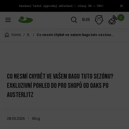
×
 Sezónní letní výprodej oblečení - slevy 50 – 70%!
0
Blog
Domů
/
Blog
/
Co nesmí chybět ve vašem bagu tuto sezónu? Exkluzivní pohled do Pro shopů od Oaks po Austerlitz
CO NESMÍ CHYBĚT VE VAŠEM BAGU TUTO SEZÓNU?
EXKLUZIVNÍ POHLED DO PRO SHOPŮ OD OAKS PO
AUSTERLITZ
28.05.2026
Blog