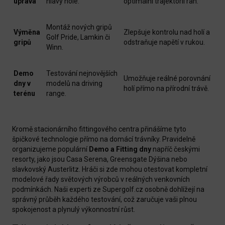
úprava
hlavy hole.
optimální trajektorii ran.
Montáž nových gripů
Výměna
Zlepšuje kontrolu nad holí a
Golf Pride, Lamkin či
gripů
odstraňuje napětí v rukou.
Winn.
Demo
Testování nejnovějších
Umožňuje reálné porovnání
dny v
modelů na driving
holí přímo na přírodní trávě.
terénu
range.
Kromě stacionárního fittingového centra přinášíme tyto
špičkové technologie přímo na domácí trávníky. Pravidelně
organizujeme populární
Demo a Fitting dny
napříč českými
resorty, jako jsou Casa Serena, Greensgate Dýšina nebo
slavkovský Austerlitz. Hráči si zde mohou otestovat kompletní
modelové řady světových výrobců v reálných venkovních
podmínkách. Naši experti ze Supergolf.cz osobně dohlížejí na
správný průběh každého testování, což zaručuje vaši plnou
spokojenost a plynulý výkonnostní růst.