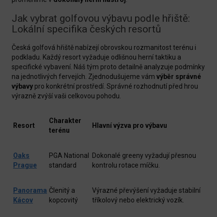
Jak vybrat golfovou výbavu podle hřiště:
Lokální specifika českých resortů
Česká golfová hřiště nabízejí obrovskou rozmanitost terénu i
podkladu. Každý resort vyžaduje odlišnou herní taktiku a
specifické vybavení. Náš tým proto detailně analyzuje podmínky
na jednotlivých fervejích. Zjednodušujeme vám
výběr správné
výbavy
pro konkrétní prostředí. Správné rozhodnutí před hrou
výrazně zvýší vaši celkovou pohodu.
Charakter
Resort
Hlavní výzva pro výbavu
terénu
Oaks
PGA National
Dokonalé greeny vyžadují přesnou
Prague
standard
kontrolu rotace míčku.
Panorama
Členitý a
Výrazné převýšení vyžaduje stabilní
Kácov
kopcovitý
tříkolový nebo elektrický vozík.