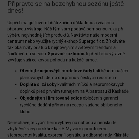
Připravte se na bezchybnou sezónu ještě
dnes!
Úspěch na golfovém hřišti začíná důkladnou a včasnou
přípravou výstroje. Náš tým vám podává pomocnou ruku při
výběru nejvhodnějších produktů. Navštivte naše moderní
centrum nebo využijte rychlý e-shop Supergolf.cz. Získáváte
tak okamžitý přístup k nejnovějším světovým trendům a
špičkovému servisu.
Správné rozhodnutí
před hrou výrazně
zvyšuje vaši celkovou pohodu na každé jamce.
Otestujte nejnovější modelové řady
holí během našich
plánovaných demo dní přímo v českých resortech.
Doplňte si zásoby
kvalitních míčků a nepromokavých
doplňků před prvním turnajem na Albatrossu či Kaskádě.
Objednejte si limitované edice
oblečení s garancí
rychlého dodání přímo na recepci vašeho oblíbeného
klubu.
Nenechávejte výběr herní výbavy na náhodu a neriskujte
zbytočné rany na skóre kartě. My vám garantujeme
stoprocentní kvalitu, expresní logistiku a odborné rady. Klikněte