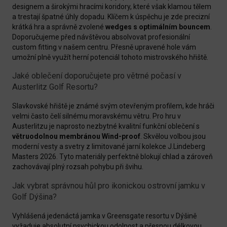
designem a širokými hracími koridory, které však klamou tělem
a trestají špatné úhly dopadu. Klíčem k úspěchu je zde precizní
krátká hra a správně zvolené
wedges s optimálním bouncem
.
Doporučujeme před návštěvou absolvovat profesionální
custom fitting v našem centru. Přesně upravené hole vám
umožní plně využít herní potenciál tohoto mistrovského hřiště.
Jaké oblečení doporučujete pro větrné počasí v
Austerlitz Golf Resortu?
Slavkovské hřiště je známé svým otevřeným profilem, kde hráči
velmi často čelí silnému moravskému větru. Pro hru v
Austerlitzu je naprosto nezbytné kvalitní funkční oblečení s
větruodolnou membránou Wind-proof
. Skvělou volbou jsou
moderní vesty a svetry z limitované jarní kolekce J.Lindeberg
Masters 2026. Tyto materiály perfektně blokují chlad a zároveň
zachovávají plný rozsah pohybu při švihu.
Jak vybrat správnou hůl pro ikonickou ostrovní jamku v
Golf Dýšina?
Vyhlášená jedenáctá jamka v Greensgate resortu v Dýšině
vyžaduje absolutní psychickou odolnost a přesnou délkovou