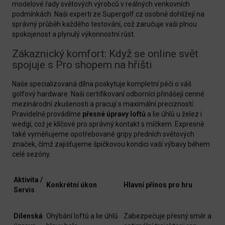
modelové řady světových výrobců v reálných venkovních
podmínkách. Naši experti ze Supergolf.cz osobně dohlížejí na
správný průběh každého testování, což zaručuje vaši plnou
spokojenost a plynulý výkonnostní růst.
Zákaznický komfort: Když se online svět
spojuje s Pro shopem na hřišti
Naše specializovaná dílna poskytuje kompletní péči o váš
golfový hardware. Naši certifikovaní odborníci přinášejí cenné
mezinárodní zkušenosti a pracují s maximální precizností.
Pravidelně provádíme
přesné úpravy loftů
a lie úhlů u želez i
wedgí, což je klíčové pro správný kontakt s míčkem. Expresně
také vyměňujeme opotřebované gripy předních světových
značek, čímž zajišťujeme špičkovou kondici vaší výbavy během
celé sezóny.
Aktivita /
Konkrétní úkon
Hlavní přínos pro hru
Servis
Dílenská
Ohýbání loftů a lie úhlů
Zabezpečuje přesný směr a