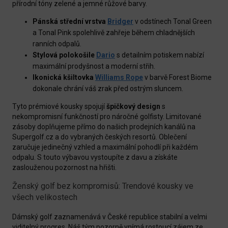
přírodní tóny zelené a jemné růžové barvy.
Pánská střední vrstva
Bridger
v odstínech Tonal Green
a Tonal Pink spolehlivě zahřeje během chladnějších
ranních odpalů.
Stylová polokošile
Dario
s detailním potiskem nabízí
maximální prodyšnost a moderní střih.
Ikonická kšiltovka
Williams Rope
v barvě Forest Biome
dokonale chrání váš zrak před ostrým sluncem.
Tyto prémiové kousky spojují
špičkový design
s
nekompromisní funkčností pro náročné golfisty. Limitované
zásoby doplňujeme přímo do našich prodejních kanálů na
Supergolf.cz a do vybraných českých resortů. Oblečení
zaručuje jedinečný vzhled a maximální pohodlí při každém
odpalu. S touto výbavou vystoupíte z davu a získáte
zaslouženou pozornost na hřišti.
Ženský golf bez kompromisů: Trendové kousky ve
všech velikostech
Dámský golf zaznamenává v České republice stabilní a velmi
viditelný progres. Náš tým pozorně vnímá rostoucí zájem ze