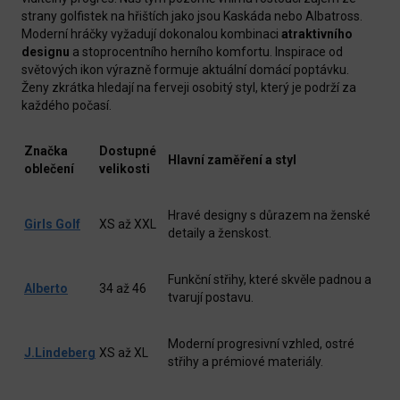
strany golfistek na hřištích jako jsou Kaskáda nebo Albatross.
Moderní hráčky vyžadují dokonalou kombinaci
atraktivního
designu
a stoprocentního herního komfortu. Inspirace od
světových ikon výrazně formuje aktuální domácí poptávku.
Ženy zkrátka hledají na ferveji osobitý styl, který je podrží za
každého počasí.
Značka
Dostupné
Hlavní zaměření a styl
oblečení
velikosti
Hravé designy s důrazem na ženské
Girls Golf
XS až XXL
detaily a ženskost.
Funkční střihy, které skvěle padnou a
Alberto
34 až 46
tvarují postavu.
Moderní progresivní vzhled, ostré
J.Lindeberg
XS až XL
střihy a prémiové materiály.