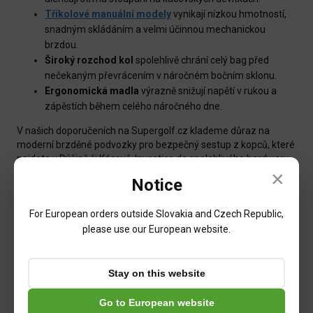
Tříkolové manuální modely
vynikají nízkou hmotností,
snadným skládáním a velmi účinnou mechanickou
brzdou.
Široký rozchod kol
spolehlivě chrání celý bag před
nečekaným převrácením v náročném bočním sklonu.
Ergonomická madla
výrazně snižují napětí v rukou a
zápěstích během celého náročného dne.
V našich doporučeních na Supergolf.cz klademe důraz na
moderní brzděné podvozky pro bezpečný sestup z kopců, které
najdete v Dýšině či Kácově. Investice do spolehlivého hardwaru
×
přináší zasloužený komfort při každém přechodu mezi
Notice
jamkami. Správný výběr vozíku vám pomáhá udržet
stoprocentní koncentraci a stabilní postoj až do poslední jamky.
For European orders outside Slovakia and Czech Republic,
Vaše tělo vám po osmnácti odehraných jamkách upřímně
poděkuje.
please use our European website.
Segmentace míčků: Dvojvrstvé na trénink, prémiové na
přesný spin
Stay on this website
Správný výběr míčku zásadně určuje chování rotace po dopadu
Go to European website
na green. Náš tým dělí míčky podle herní úrovně a designu