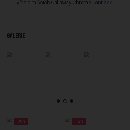
Více o míčcích Callaway Chrome Tour
zde
.
Galerie
-30%
-12%