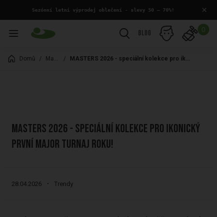
×
 Sezónní letní výprodej oblečení - slevy 50 – 70%!
0
Blog
Domů
/
Magazín
/
MASTERS 2026 - speciální kolekce pro ikonický první MAJOR turnaj roku!
MASTERS 2026 - SPECIÁLNÍ KOLEKCE PRO IKONICKÝ
PRVNÍ MAJOR TURNAJ ROKU!
28.04.2026
Trendy