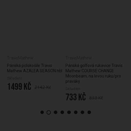
TravisMathew
TravisMathew
Tra
erg
Pánská polokošile Travis
Pánská golfová rukavice Travis
Gol
Mathew AZALEA SEASON hbl
Mathew COURSE CHANGE
FOU
Moonbeam, na levou ruku/pro
Skladem
Skl
praváky
1499 Kč
70
2142 Kč
Skladem
733 Kč
833 Kč