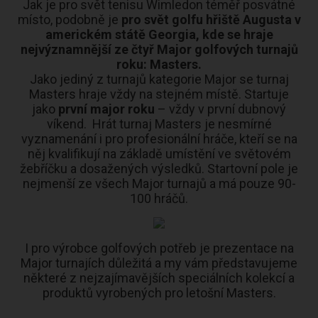
Jak je pro svět tenisu Wimledon téměř posvátné
místo, podobně je
pro svět golfu hřiště Augusta v
americkém státě Georgia, kde se hraje
nejvýznamnější ze čtyř Major golfových turnajů
roku: Masters.
Jako jediný z turnajů kategorie Major se turnaj
Masters hraje vždy na stejném místě. Startuje
jako
první major roku
– vždy v první dubnový
víkend. Hrát turnaj Masters je nesmírné
vyznamenání i pro profesionální hráče, kteří se na
něj kvalifikují na základě umístění ve světovém
žebříčku a dosažených výsledků. Startovní pole je
nejmenší ze všech Major turnajů a má pouze 90-
100 hráčů.
I pro výrobce golfových potřeb je prezentace na
Major turnajích důležitá a my vám představujeme
některé z nejzajímavějších speciálních kolekcí a
produktů vyrobených pro letošní Masters.