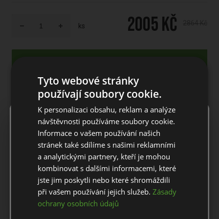
2005 Kč
2864 Kč
ks
Do košíku
Tyto webové stránky
POPIS PRODUKTU
používají soubory cookie.
K personalizaci obsahu, reklam a analýze
×
Notice
návštěvnosti používáme soubory cookie.
Pánská mikina Under Armour golf Storm Daytona FZ
Informace o vašem používání našich
Pánská golfová mikina na zip ve volném střihu se speciální
For European orders outside Slovakia and Czech Republic,
stránek také sdílíme s našimi reklamními
žebrovanou izolací, která je na přední straně obohacena o
please use our European website.
a analytickými partnery, kteří je mohou
větruodolnou tkaninu. Unikátní hybridní konstrukce mikiny vás
udrží v teple bez ztráty prodyšnosti. Dvojitě-pletené izolační
kombinovat s dalšími informacemi, které
panely jsou měkké a poskytují neuvěřitelné teplo. Prodyšná
jste jim poskytli nebo které shromáždili
Stay on this website
izolace přes rukávy, zadní a boční část s nízkou hmotností.
při vašem používání jejich služeb.
Zásady
Mikina byla navržena pro použití v chladném počasí, ve kterém
ochrany osobních údajů
Go to European website
vám dopřeje tepelnou izolaci a vysoký komfort. Disponuje
technologií UA Storm, která odpuzuje vodu a udrží Vás v suchu i