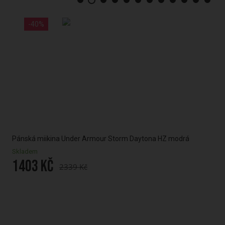
-40%
Pánská miikina Under Armour Storm Daytona HZ modrá
Pán
Zip
Skladem
1403 Kč
Skl
2339 Kč
12