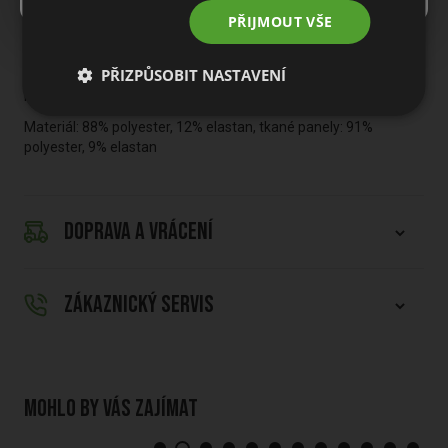
za nepříznivého počasí. Tvarovaný spodní lem poskytuje lepší
PŘIJMOUT VŠE
krytí. Otevřené boční kapsy a bezpečná náprsní kapsa na zip.
Třídílná kapuce s logem značky uprostřed. Nápis značky v
reflexním provedení je tepelně nanesen ve vertikální poloze
PŘIZPŮSOBIT NASTAVENÍ
podél zipu. Také logo UA na zadní straně má reflexní provedení.
Materiál: 88% polyester, 12% elastan, tkané panely: 91%
polyester, 9% elastan
DOPRAVA A VRÁCENÍ
ZÁKAZNICKÝ SERVIS
Mohlo by vás zajímat