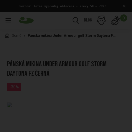
×
 Sezónní letní výprodej oblečení - slevy 50 – 70%!
0
Blog
Domů
/
Pánská mikina Under Armour golf Storm Daytona FZ černá
Pánská mikina Under Armour golf Storm
Daytona FZ černá
-30%