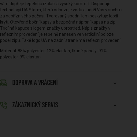
vám dopřeje tepelnou izolaci a vysoký komfort. Disponuje
technologií UA Storm, která odpuzuje vodu a udrží Vás v suchu i
za nepříznivého počasí. Tvarovaný spodní lem poskytuje lepší
krytí. Otevřené boční kapsy a bezpečná náprsní kapsa na zip.
Třídílná kapuce s logem značky uprostřed. Nápis značky v
reflexním provedení je tepelně nanesen ve vertikální poloze
podél zipu. Také logo UA na zadní straně má reflexní provedení.
Materiál: 88% polyester, 12% elastan, tkané panely: 91%
polyester, 9% elastan
DOPRAVA A VRÁCENÍ
ZÁKAZNICKÝ SERVIS