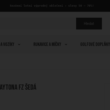
 Sezónní letní výprodej oblečení - slevy 50 – 70%!
Hledat
 a Vozíky
Rukavice a Míčky
Golfové doplňky
aytona FZ šedá