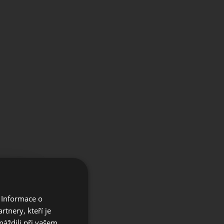
×
 Informace o
e our
tnery, kteří je
máždili při vašem