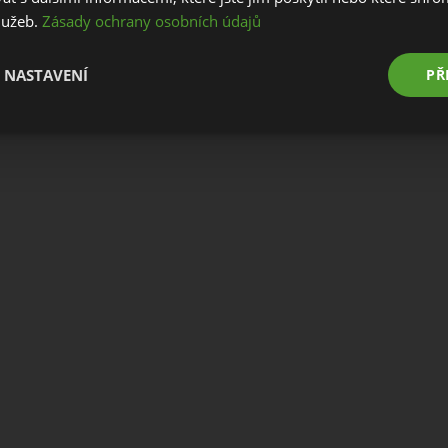
služeb.
Zásady ochrany osobních údajů
Stay on this website
Go to European website
 NASTAVENÍ
PŘ