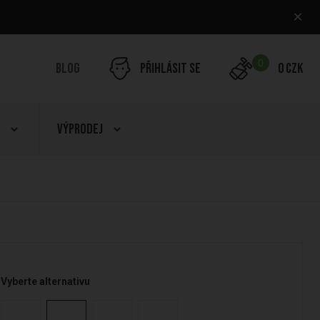
×
0
Blog
Přihlásit se
0 CZK
Výprodej
Vyberte alternativu