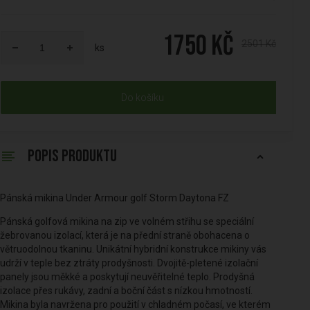
1750 Kč
2501 Kč
ks
Do košíku
POPIS PRODUKTU
Pánská mikina Under Armour golf Storm Daytona FZ
Pánská golfová mikina na zip ve volném střihu se speciální
žebrovanou izolací, která je na přední straně obohacena o
větruodolnou tkaninu. Unikátní hybridní konstrukce mikiny vás
udrží v teple bez ztráty prodyšnosti. Dvojitě-pletené izolační
panely jsou měkké a poskytují neuvěřitelné teplo. Prodyšná
izolace přes rukávy, zadní a boční část s nízkou hmotností.
Mikina byla navržena pro použití v chladném počasí, ve kterém