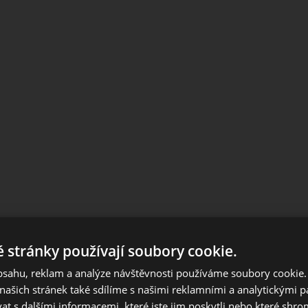
 stránky používají soubory cookie.
Notice
obsahu, reklam a analýze návštěvnosti používáme soubory cookie.
European orders outside Slovakia and Czech Republic, please us
ašich stránek také sdílíme s našimi reklamními a analytickými par
European website.
 s dalšími informacemi, které jste jim poskytli nebo které shro