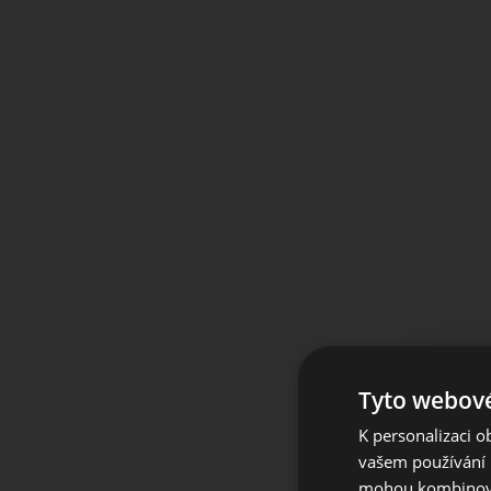
Tyto webové
K personalizaci 
For 
vašem používání n
mohou kombinovat